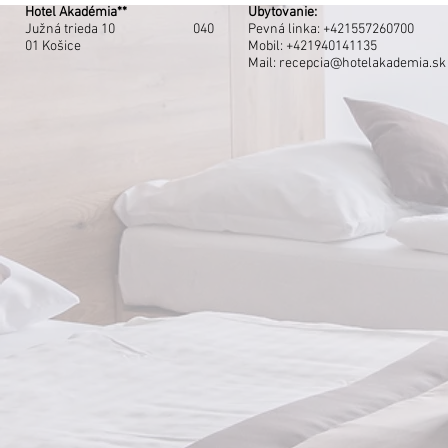
Hotel Akadémia**
Ubytovanie:
Južná trieda 10 040
Pevná linka:
+421557260700
01 Košice
Mobil: +421940141135
Mail:
recepcia@hotelakademia.sk